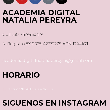
ACADEMIA DIGITAL
NATALIA PEREYRA
CUIT: 30-71894604-9
N-Registro:EX-2025-42772275-APN-DA#IGJ
academiadigitalnataliapereyra@gmail.com
HORARIO
LUNES A VIERNES 9 A 20HS
SIGUENOS EN INSTAGRAM