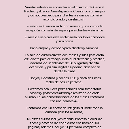
Nuestro estudio se encuentra en el corazón de General
Pacheco, Buenos Aires Argentina. Cuenta con un amplio
y cómodo espacio para clientes y alumnos con aire
acondicionado y calefacción.
El salón está armonizado con música y una cómoda
recepción con sala de espera para clientes y alumnos.
El área de servicios está sectorizada por boxs cómodos
y luminosos.
Baño amplio y cómodo para clientes y alumnos.
La sala de cursos cuenta con mesas y sillas para cada
estudiante para el trabajo individual de teoría y práctica,
además de un televisor de 50 pulgadas, de alta
definición y pizarra digital así podrán observar en
detalle la clase.
Espejos, luces frías y cálidas, USB y enchufes, más
tacho de basura personal.
Contamos con luces profesionales para tomar fotos
previas y posteriores al trabajo realizado de cada
alumno. En las demostraciones de las clases contamos
con una cámara 4K,
Contamos con un sector de refrigerio durante toda la
cursada para los alumnas,
Nuestros cursos incluyen manual impreso a color de
teoría y práctica de cada curso con mas de 100
páginas, además incluye Kit premium completo de