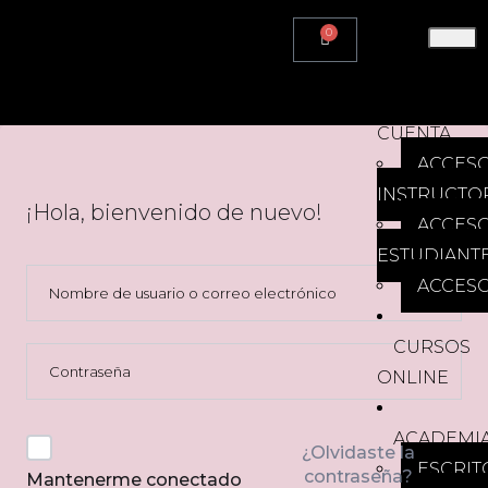
0
HOME
MI
CUENTA
ACCES
INSTRUCTO
¡Hola, bienvenido de nuevo!
ACCES
ESTUDIANT
ACCESO
CURSOS
ONLINE
ACADEMI
¿Olvidaste la
ESCRIT
contraseña?
Mantenerme conectado