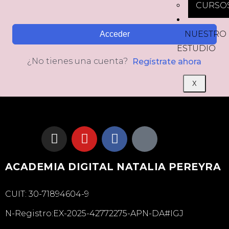
CURSO
NUESTRO
Acceder
ESTUDIO
¿No tienes una cuenta?
Regístrate ahora
X
ACADEMIA DIGITAL NATALIA PEREYRA
CUIT: 30-71894604-9
N-Registro:EX-2025-42772275-APN-DA#IGJ