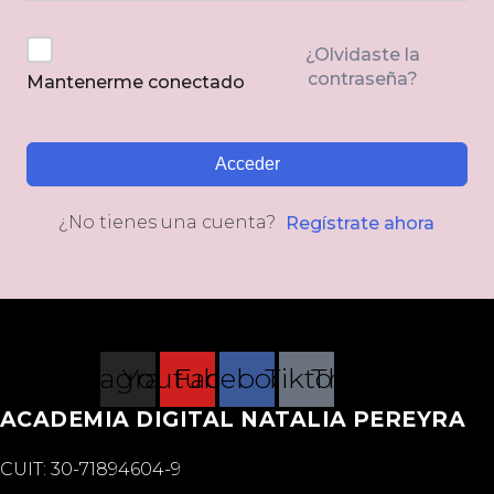
¿Olvidaste la
contraseña?
Mantenerme conectado
Acceder
¿No tienes una cuenta?
Regístrate ahora
Instagram
Youtube
Facebook
Tiktok
Threads
ACADEMIA DIGITAL NATALIA PEREYRA
CUIT: 30-71894604-9