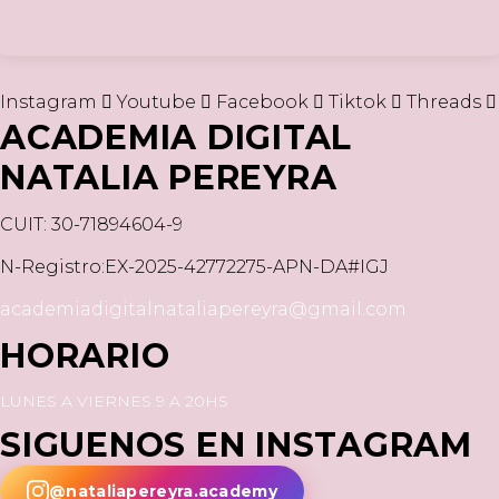
Instagram
Youtube
Facebook
Tiktok
Threads
ACADEMIA DIGITAL
NATALIA PEREYRA
CUIT: 30-71894604-9
N-Registro:EX-2025-42772275-APN-DA#IGJ
academiadigitalnataliapereyra@gmail.com
HORARIO
LUNES A VIERNES 9 A 20HS
SIGUENOS EN INSTAGRAM
@nataliapereyra.academy