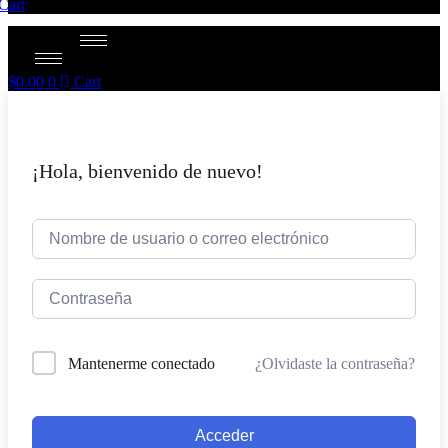
Cart
$
0.00
0
Cart
¡Hola, bienvenido de nuevo!
¿Olvidaste la contraseña?
Mantenerme conectado
Acceder