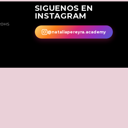
SIGUENOS EN
INSTAGRAM
20HS
@nataliapereyra.academy