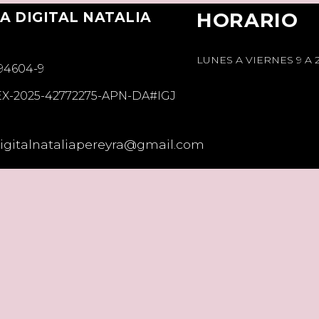
A DIGITAL NATALIA
HORARIO
A
LUNES A VIERNES 9 A 
894604-9
EX-2025-42772275-APN-DA#IGJ
gitalnataliapereyra@gmail.com