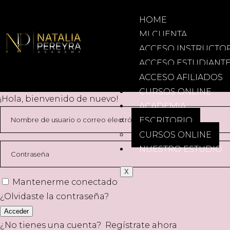
HOME
MI CUENTA
ACCESO INSTRUCTO
ACCESO ESTUDIANT
ACCESO AFILIADOS
CURSOS ONLINE
¡Hola, bienvenido de nuevo!
ACADEMIA
ESCRITORIO
CURSOS ONLINE
NUESTRO ESTUDIO
X
Mantenerme conectado
¿Olvidaste la contraseña?
Acceder
¿No tienes una cuenta?
Regístrate ahora