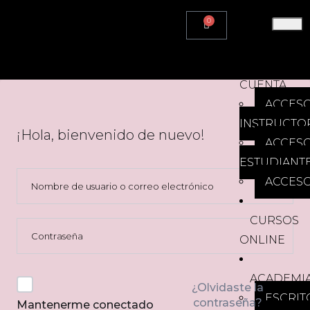
0
HOME
MI
CUENTA
ACCES
INSTRUCTO
¡Hola, bienvenido de nuevo!
ACCES
ESTUDIANT
ACCESO
CURSOS
ONLINE
ACADEMI
¿Olvidaste la
ESCRIT
contraseña?
Mantenerme conectado