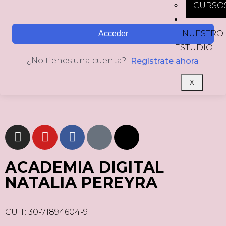
CURSO
NUESTRO
Acceder
ESTUDIO
¿No tienes una cuenta?
Regístrate ahora
X
ACADEMIA DIGITAL
NATALIA PEREYRA
CUIT: 30-71894604-9