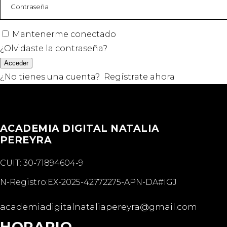
Mantenerme conectado
¿Olvidaste la contraseña?
Acceder
¿No tienes una cuenta?
Regístrate ahora
ACADEMIA DIGITAL NATALIA
PEREYRA
CUIT: 30-71894604-9
N-Registro:EX-2025-42772275-APN-DA#IGJ
academiadigitalnataliapereyra@gmail.com
HORARIO