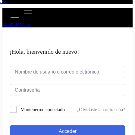
Cart
$
0.00
0
Cart
¡Hola, bienvenido de nuevo!
¿Olvidaste la contraseña?
Mantenerme conectado
Acceder