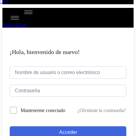
Cart
$
0.00
0
Cart
¡Hola, bienvenido de nuevo!
¿Olvidaste la contraseña?
Mantenerme conectado
Acceder