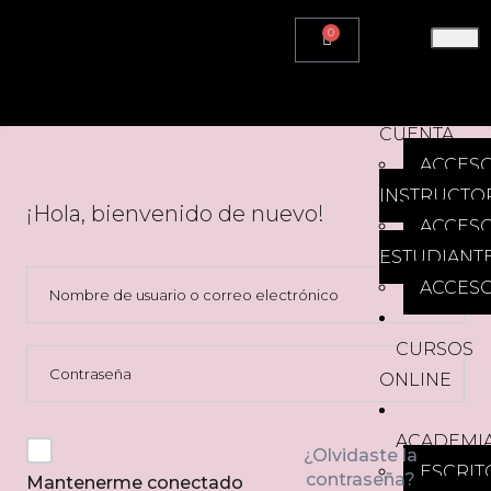
0
HOME
MI
CUENTA
ACCES
INSTRUCTO
¡Hola, bienvenido de nuevo!
ACCES
ESTUDIANT
ACCESO
CURSOS
ONLINE
ACADEMI
¿Olvidaste la
ESCRIT
contraseña?
Mantenerme conectado