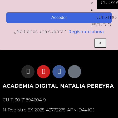
CURSO
NUESTRO
Acceder
ESTUDIO
¿No tienes una cuenta?
Regístrate ahora
X
ACADEMIA DIGITAL NATALIA PEREYRA
CUIT: 30-71894604-9
N-Registro:EX-2025-42772275-APN-DA#IGJ