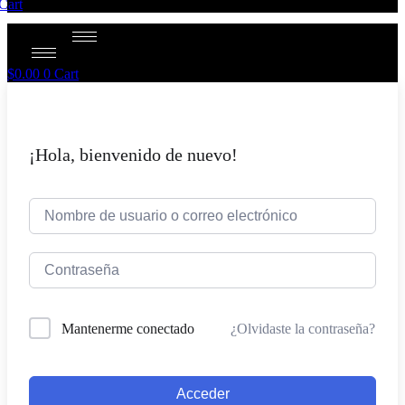
Cart
$
0.00
0
Cart
¡Hola, bienvenido de nuevo!
¿Olvidaste la contraseña?
Mantenerme conectado
Acceder