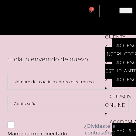
0
HOME
MI
CUENTA
ACCES
INSTRUCTO
¡Hola, bienvenido de nuevo!
ACCES
ESTUDIANT
ACCESO
CURSOS
ONLINE
ACADEMI
¿Olvidaste la
ESCRIT
contraseña?
Mantenerme conectado