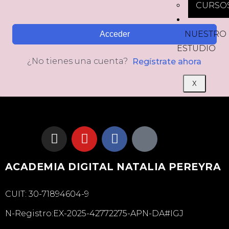
CURSO
NUESTRO
Acceder
ESTUDIO
¿No tienes una cuenta?
Regístrate ahora
X
ACADEMIA DIGITAL NATALIA PEREYRA
CUIT: 30-71894604-9
N-Registro:EX-2025-42772275-APN-DA#IGJ