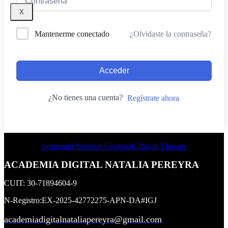
X
¿Olvidaste la contraseña?
Mantenerme conectado
Acceder
¿No tienes una cuenta?
Regístrate ahora
Instagram
Youtube
Facebook
Tiktok
Threads
ACADEMIA DIGITAL NATALIA PEREYRA
CUIT: 30-71894604-9
N-Registro:EX-2025-42772275-APN-DA#IGJ
academiadigitalnataliapereyra@gmail.com