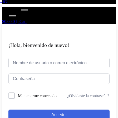
Cart
$
0.00
0
Cart
¡Hola, bienvenido de nuevo!
¿Olvidaste la contraseña?
Mantenerme conectado
Acceder