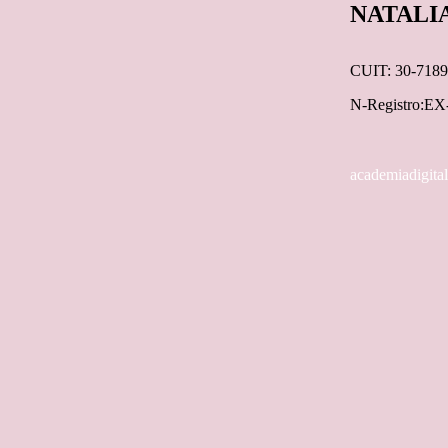
NATALI
CUIT: 30-7189
N-Registro:E
academiadigita