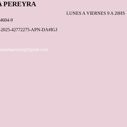
A PEREYRA
LUNES A VIERNES 9 A 20HS
4604-9
X-2025-42772275-APN-DA#IGJ
lnataliapereyra@gmail.com