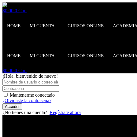
$
0.00
0
Cart
HOME
MI CUENTA
CURSOS ONLINE
ACADEMI
HOME
MI CUENTA
CURSOS ONLINE
ACADEMI
$
0.00
0
Cart
¡Hola, bienvenido de nuevo!
Mantenerme conectado
¿Olvidaste la contraseña?
Acceder
¿No tienes una cuenta?
Regístrate ahora