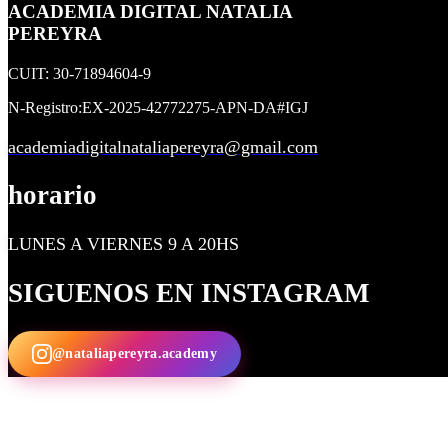
ACADEMIA DIGITAL NATALIA
PEREYRA
CUIT: 30-71894604-9
N-Registro:EX-2025-42772275-APN-DA#IGJ
academiadigitalnataliapereyra@gmail.com
horario
LUNES A VIERNES 9 A 20HS
SIGUENOS EN INSTAGRAM
@nataliapereyra.academy