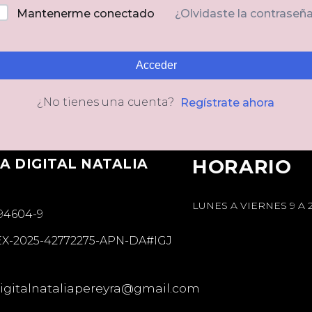
Mantenerme conectado
¿Olvidaste la contraseñ
Acceder
¿No tienes una cuenta?
Regístrate ahora
A DIGITAL NATALIA
HORARIO
A
LUNES A VIERNES 9 A 
894604-9
EX-2025-42772275-APN-DA#IGJ
gitalnataliapereyra@gmail.com