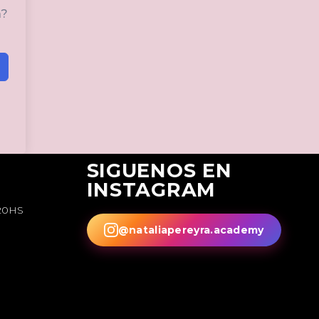
a?
SIGUENOS EN
INSTAGRAM
20HS
@nataliapereyra.academy