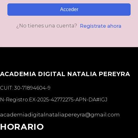
Acceder
¿No tienes una cuenta?
Regístrate ahora
Instagram
Youtube
Facebook
Tiktok
Threads
ACADEMIA DIGITAL NATALIA PEREYRA
CUIT: 30-71894604-9
N-Registro:EX-2025-42772275-APN-DA#IGJ
academiadigitalnataliapereyra@gmail.com
HORARIO