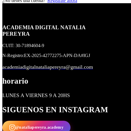
¿No tienes una cuenta?
Regístrate ahora
ACADEMIA DIGITAL NATALIA
PEREYRA
CUIT: 30-71894604-9
N-Registro:EX-2025-42772275-APN-DA#IGJ
academiadigitalnataliapereyra@gmail.com
horario
LUNES A VIERNES 9 A 20HS
SIGUENOS EN INSTAGRAM
@nataliapereyra.academy