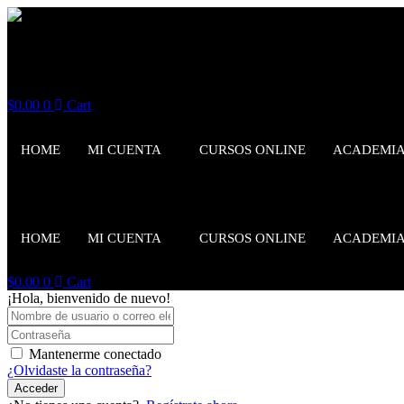
$
0.00
0
Cart
HOME
MI CUENTA
CURSOS ONLINE
ACADEMI
HOME
MI CUENTA
CURSOS ONLINE
ACADEMI
$
0.00
0
Cart
¡Hola, bienvenido de nuevo!
Mantenerme conectado
¿Olvidaste la contraseña?
Acceder