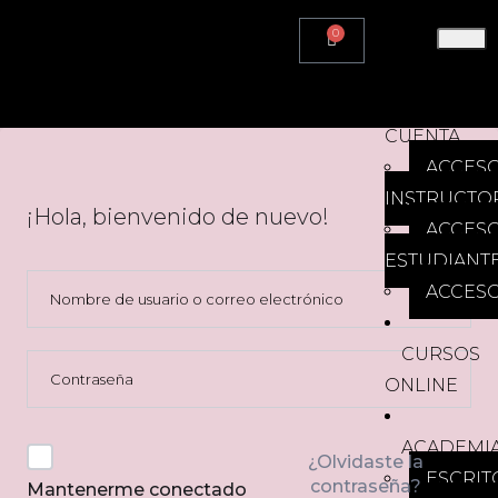
0
HOME
MI
CUENTA
ACCES
INSTRUCTO
¡Hola, bienvenido de nuevo!
ACCES
ESTUDIANT
ACCESO
CURSOS
ONLINE
ACADEMI
¿Olvidaste la
ESCRIT
contraseña?
Mantenerme conectado