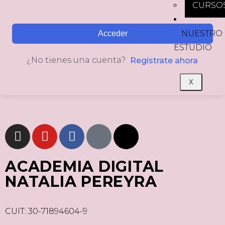
CURSO
NUESTRO
Acceder
ESTUDIO
¿No tienes una cuenta?
Regístrate ahora
X
ACADEMIA DIGITAL
NATALIA PEREYRA
CUIT: 30-71894604-9