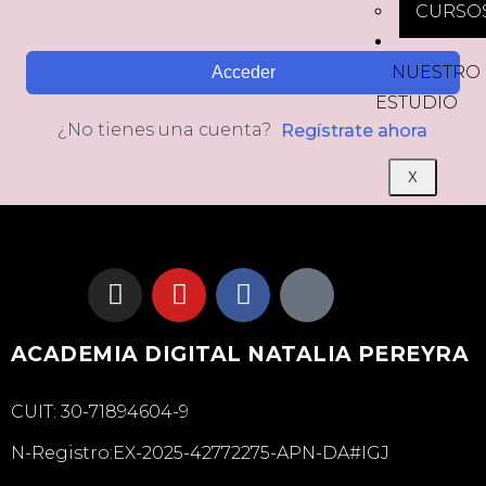
CURSO
NUESTRO
Acceder
ESTUDIO
¿No tienes una cuenta?
Regístrate ahora
X
ACADEMIA DIGITAL NATALIA PEREYRA
CUIT: 30-71894604-9
N-Registro:EX-2025-42772275-APN-DA#IGJ