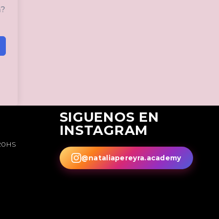
a?
SIGUENOS EN
INSTAGRAM
20HS
@nataliapereyra.academy