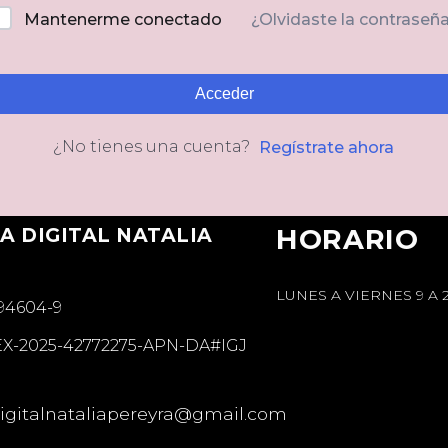
Mantenerme conectado
¿Olvidaste la contraseñ
Acceder
¿No tienes una cuenta?
Regístrate ahora
A DIGITAL NATALIA
HORARIO
A
LUNES A VIERNES 9 A 
894604-9
EX-2025-42772275-APN-DA#IGJ
gitalnataliapereyra@gmail.com