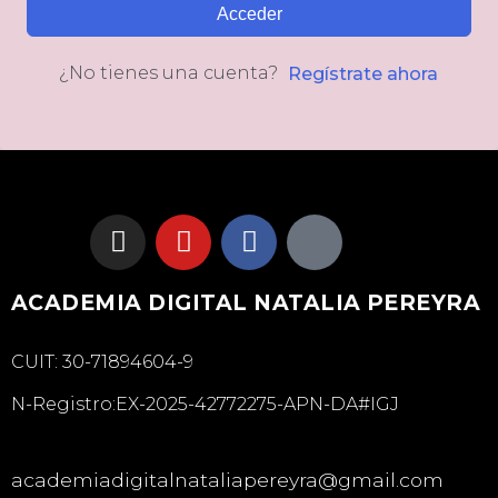
Acceder
¿No tienes una cuenta?
Regístrate ahora
ACADEMIA DIGITAL NATALIA PEREYRA
CUIT: 30-71894604-9
N-Registro:EX-2025-42772275-APN-DA#IGJ
academiadigitalnataliapereyra@gmail.com