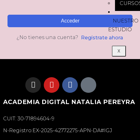
CURSO
NUESTRO
Acceder
ESTUDIO
¿No tienes una cuenta?
Regístrate ahora
X
ACADEMIA DIGITAL NATALIA PEREYRA
CUIT: 30-71894604-9
N-Registro:EX-2025-42772275-APN-DA#IGJ