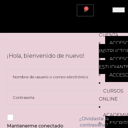
0
HOME
MI
CUENTA
ACCES
INSTRUCTO
¡Hola, bienvenido de nuevo!
ACCES
ESTUDIANT
ACCESO
CURSOS
ONLINE
ACADEMI
¿Olvidaste la
ESCRIT
contraseña?
Mantenerme conectado