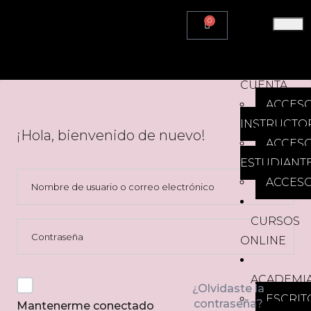
0
HOME
MI
CUENTA
ACCES
INSTRUCTO
¡Hola, bienvenido de nuevo!
ACCES
ESTUDIANT
ACCESO
CURSOS
ONLINE
ACADEMI
¿Olvidaste la
ESCRIT
contraseña?
Mantenerme conectado