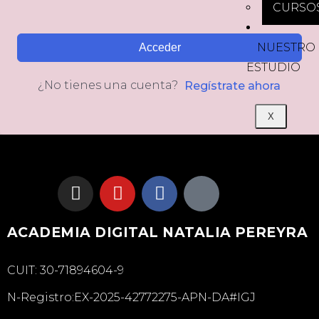
CURSO
NUESTRO
Acceder
ESTUDIO
¿No tienes una cuenta?
Regístrate ahora
X
ACADEMIA DIGITAL NATALIA PEREYRA
CUIT: 30-71894604-9
N-Registro:EX-2025-42772275-APN-DA#IGJ