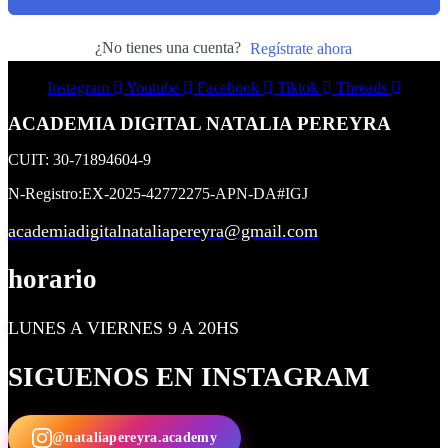
¿No tienes una cuenta?
Regístrate ahora
Instagram
Youtube
Facebook
Tiktok
Threads
ACADEMIA DIGITAL NATALIA PEREYRA
CUIT: 30-71894604-9
N-Registro:EX-2025-42772275-APN-DA#IGJ
academiadigitalnataliapereyra@gmail.com
horario
LUNES A VIERNES 9 A 20HS
SIGUENOS EN INSTAGRAM
@nataliapereyra.academy