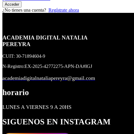
X
Acceder
¿No tienes una cuenta?
Regístrate ahora
ACADEMIA DIGITAL NATALIA
PEREYRA
CUIT: 30-71894604-9
N-Registro:EX-2025-42772275-APN-DA#IGJ
academiadigitalnataliapereyra@gmail.com
horario
LUNES A VIERNES 9 A 20HS
SIGUENOS EN INSTAGRAM