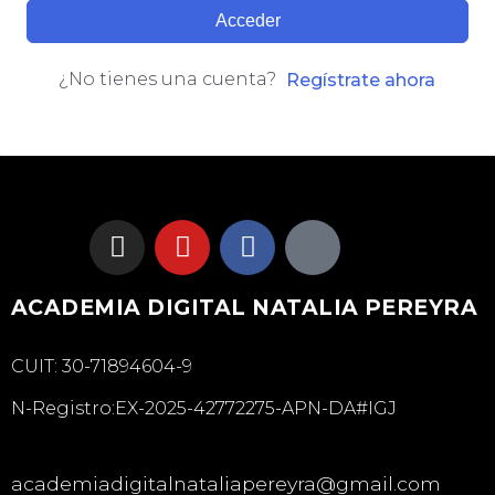
Acceder
¿No tienes una cuenta?
Regístrate ahora
ACADEMIA DIGITAL NATALIA PEREYRA
CUIT: 30-71894604-9
N-Registro:EX-2025-42772275-APN-DA#IGJ
academiadigitalnataliapereyra@gmail.com