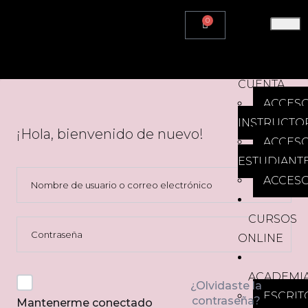
0
HOME
MI
CUENTA
ACCES
INSTRUCTO
¡Hola, bienvenido de nuevo!
ACCES
ESTUDIANT
ACCESO
CURSOS
ONLINE
ACADEMI
¿Olvidaste la
ESCRIT
contraseña?
Mantenerme conectado