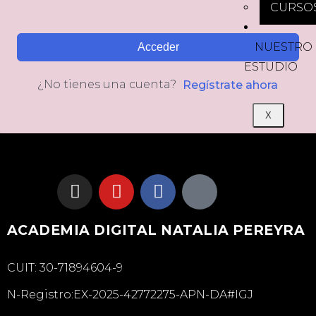
CURSO
NUESTRO
Acceder
ESTUDIO
¿No tienes una cuenta?
Regístrate ahora
X
ACADEMIA DIGITAL NATALIA PEREYRA
CUIT: 30-71894604-9
N-Registro:EX-2025-42772275-APN-DA#IGJ