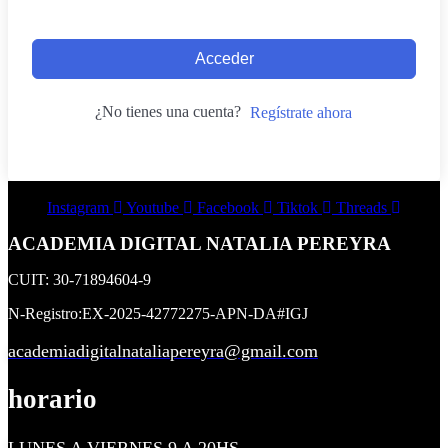
Acceder
¿No tienes una cuenta?
Regístrate ahora
Instagram
Youtube
Facebook
Tiktok
Threads
ACADEMIA DIGITAL NATALIA PEREYRA
CUIT: 30-71894604-9
N-Registro:EX-2025-42772275-APN-DA#IGJ
academiadigitalnataliapereyra@gmail.com
horario
LUNES A VIERNES 9 A 20HS