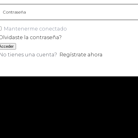
Mantenerme conectado
Olvidaste la contraseña?
Acceder
No tienes una cuenta?
Regístrate ahora
Instagram
Youtube
Facebook
Tiktok
Threads