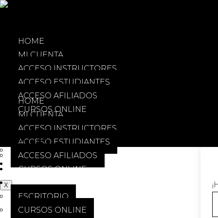
$
0.00
0
Cart
HOME
MI CUENTA
ACCESO INSTRUCTORES
ACCESO ESTUDIANTES
ACCESO AFILIADOS
HOME
CURSOS ONLINE
MI CUENTA
ACADEMIA
ACCESO INSTRUCTORES
ESCRITORIO
$
0.00
0
Cart
ACCESO ESTUDIANTES
CURSOS ONLINE
ACCESO AFILIADOS
NUESTRO ESTUDIO
CURSOS ONLINE
ACADEMIA
¡
X
ESCRITORIO
CURSOS ONLINE