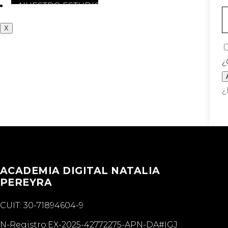
NUESTRO ESTUDIO
X
¿
¿
ACADEMIA DIGITAL NATALIA
PEREYRA
CUIT: 30-71894604-9
N-Registro:EX-2025-42772275-APN-DA#IGJ